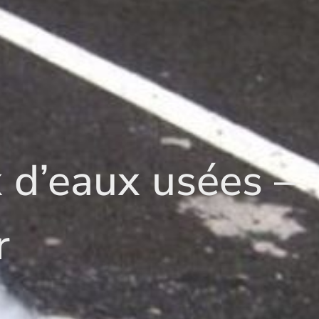
x d’eaux usées –
r