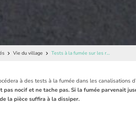
Tests à la fumée sur les réseaux d’eaux usées – Mercredi 5 février
tés
Vie du village
rocédera à des tests à la fumée dans les canalisations 
st pas nocif et ne tache pas. Si la fumée parvenait jusq
e la pièce suffira à la dissiper.