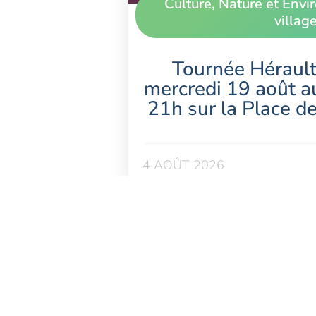
Culture
,
Nature et Env
villag
Tournée Hérault
mercredi 19 août a
21h sur la Place d
4 AOÛT 2026
Inscription à la Newslette