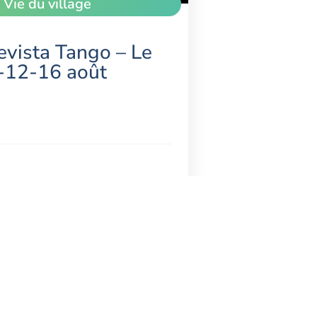
,
Vie du village
evista Tango – Le
 -12-16 août
S'ABONNER À LA NEWSLETTER