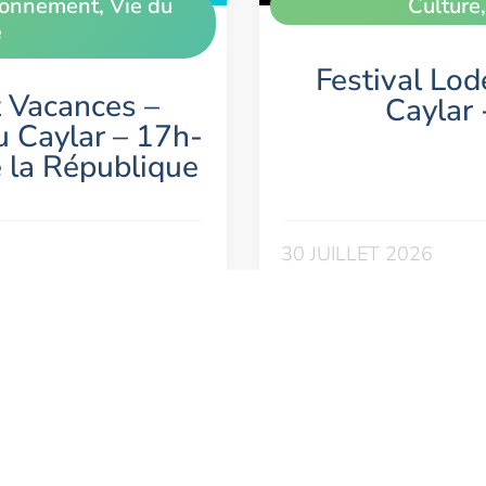
ironnement
,
Vie du
Culture
e
Festival Lod
 Vacances –
Caylar
u Caylar – 17h-
e la République
30 JUILLET 2026
r du village